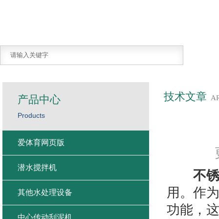
技术文章
产品中心
A
Products
爱体育网页版
潜水搅拌机
不
用。作
其他水处理设备
功能，
中心传动刮泥机