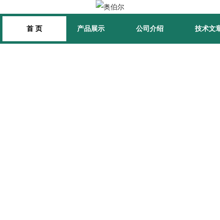
首 页
产品展示
公司介绍
技术文