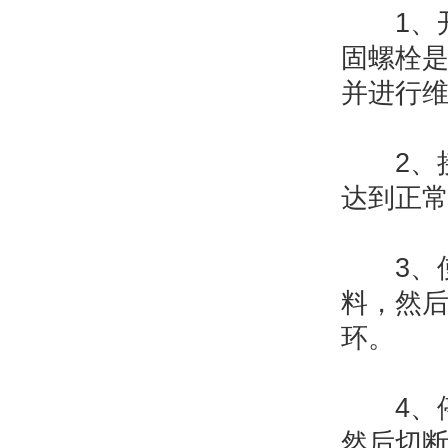
1、开
固螺栓
并进行维
2、接
达到正
3、使
料，然
环。
4、停
然后切