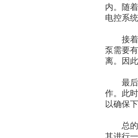
内。随
电控系
接着，
泵需要
离。因
最后，
作。此
以确保
总的来
其进行