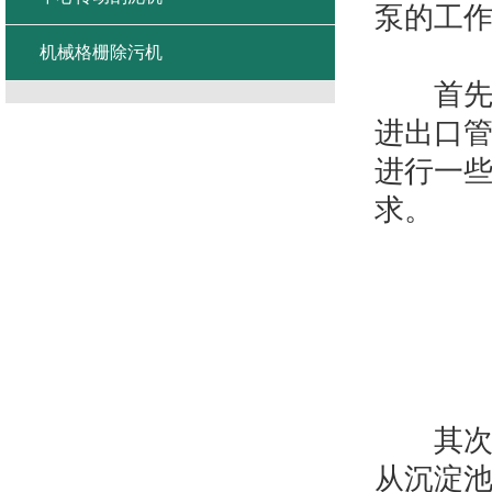
泵的工
机械格栅除污机
首先，
进出口
进行一
求。
其次，
从沉淀