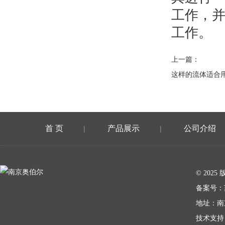
工作，
工作。
上一篇：
这样的流体适合
首 页
产品展示
公司介绍
|
|
在线留言
© 202
备案号：
地址：南
技术支持