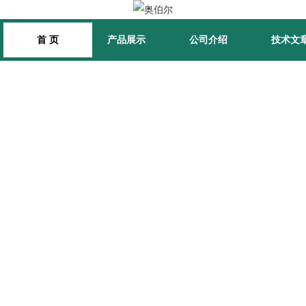
首 页
产品展示
公司介绍
技术文