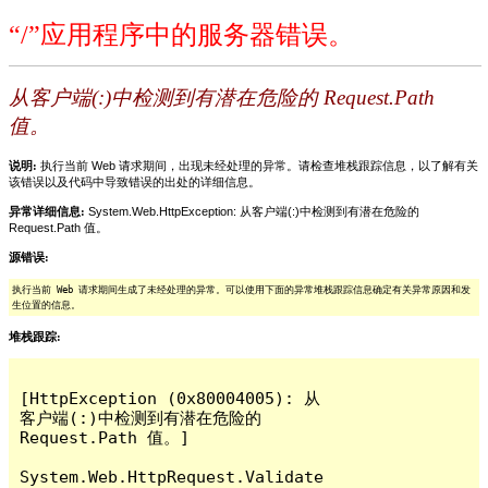
“/”应用程序中的服务器错误。
从客户端(:)中检测到有潜在危险的 Request.Path
值。
说明:
执行当前 Web 请求期间，出现未经处理的异常。请检查堆栈跟踪信息，以了解有关
该错误以及代码中导致错误的出处的详细信息。
异常详细信息:
System.Web.HttpException: 从客户端(:)中检测到有潜在危险的
Request.Path 值。
源错误:
执行当前 Web 请求期间生成了未经处理的异常。可以使用下面的异常堆栈跟踪信息确定有关异常原因和发
生位置的信息。
堆栈跟踪:
[HttpException (0x80004005): 从
客户端(:)中检测到有潜在危险的 
Request.Path 值。]

System.Web.HttpRequest.Validate