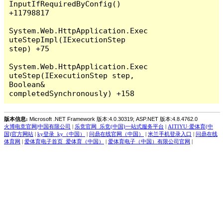
InputIfRequiredByConfig() 
+11798817

System.Web.HttpApplication.Exec
uteStepImpl(IExecutionStep 
step) +75

System.Web.HttpApplication.Exec
uteStep(IExecutionStep step, 
Boolean& 
版本信息:
Microsoft .NET Framework 版本:4.0.30319; ASP.NET 版本:4.8.4762.0
火博电竞官网|中国有限公司
|
乐竞官网_乐竞(中国)一站式服务平台
|
AITIYU·爱体育(中
国)官方网站
|
ky登录_ky（中国）
|
问鼎在线官网（中国）
|
米兰手机登录入口
|
问鼎在线
体育网
|
爱体育电子首页_爱体育（中国）
|
爱体育电子（中国）有限公司官网
|